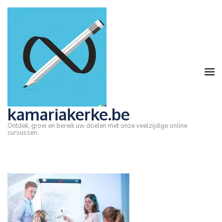
Ga
naar
inhoud
(druk
op
Enter)
kamariakerke.be
Ontdek, groei en bereik uw doelen met onze veelzijdige online
cursussen.