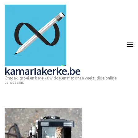
Ga
naar
inhoud
(druk
op
Enter)
kamariakerke.be
Ontdek, groei en bereik uw doelen met onze veelzijdige online
cursussen.