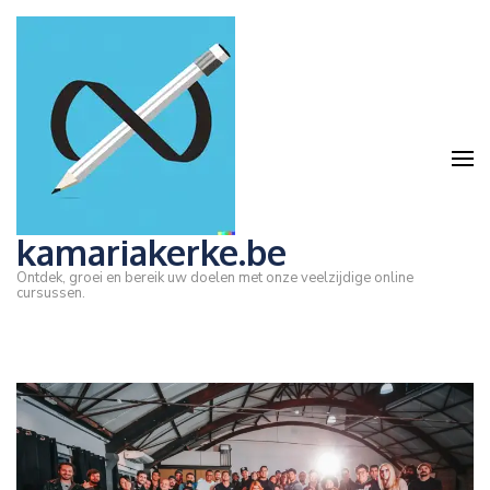
Ga
naar
inhoud
(druk
op
Enter)
kamariakerke.be
Ontdek, groei en bereik uw doelen met onze veelzijdige online
cursussen.