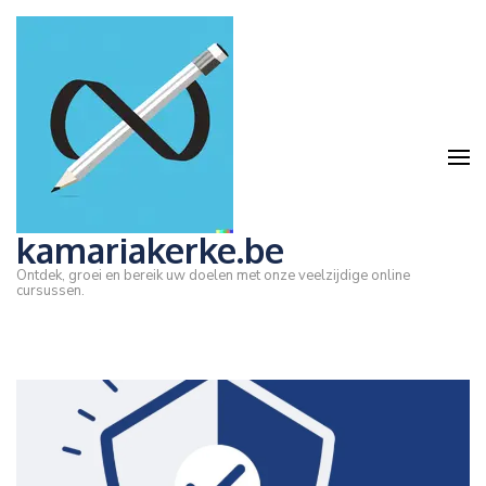
Ga
naar
inhoud
(druk
op
Enter)
kamariakerke.be
Ontdek, groei en bereik uw doelen met onze veelzijdige online
cursussen.