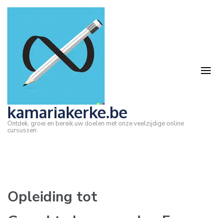
Ga
naar
inhoud
(druk
op
Enter)
kamariakerke.be
Ontdek, groei en bereik uw doelen met onze veelzijdige online
cursussen.
Opleiding tot