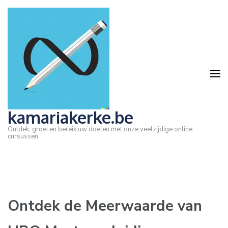
Ga
naar
inhoud
(druk
op
Enter)
kamariakerke.be
Ontdek, groei en bereik uw doelen met onze veelzijdige online
cursussen.
Ontdek de Meerwaarde van