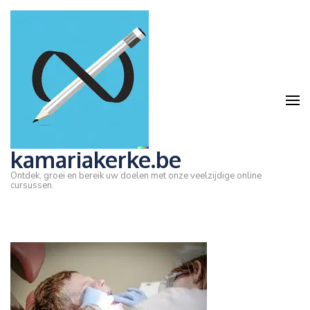
Ga
naar
inhoud
(druk
op
Enter)
kamariakerke.be
Ontdek, groei en bereik uw doelen met onze veelzijdige online
cursussen.