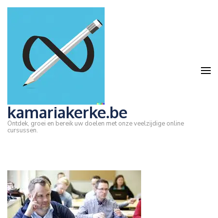
Ga
naar
inhoud
(druk
op
Enter)
kamariakerke.be
Ontdek, groei en bereik uw doelen met onze veelzijdige online
cursussen.