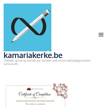
Ga
naar
inhoud
(druk
op
Enter)
kamariakerke.be
Ontdek, groei en bereik uw doelen met onze veelzijdige online
cursussen.