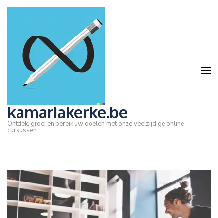
Ga
naar
inhoud
(druk
op
Enter)
kamariakerke.be
Ontdek, groei en bereik uw doelen met onze veelzijdige online
cursussen.