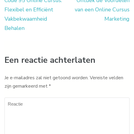
Code 95 Online Cursus:
Ontdek de Voordelen
Berichtnavigatie
Flexibel en Efficiënt
van een Online Cursus
Vakbekwaamheid
Marketing
Behalen
Een reactie achterlaten
Je e-mailadres zal niet getoond worden.
Vereiste velden
zijn gemarkeerd met
*
Reactie