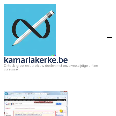
Ga
naar
inhoud
(druk
op
Enter)
kamariakerke.be
Ontdek, groei en bereik uw doelen met onze veelzijdige online
cursussen.