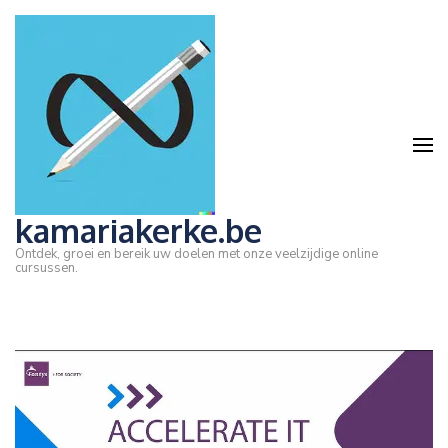
Ga
naar
inhoud
(druk
op
Enter)
kamariakerke.be
Ontdek, groei en bereik uw doelen met onze veelzijdige online
cursussen.