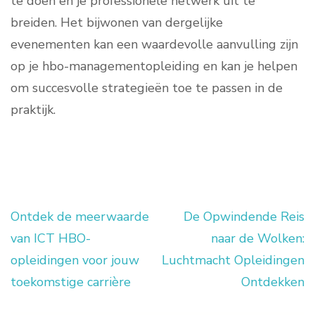
te doen en je professionele netwerk uit te
breiden. Het bijwonen van dergelijke
evenementen kan een waardevolle aanvulling zijn
op je hbo-managementopleiding en kan je helpen
om succesvolle strategieën toe te passen in de
praktijk.
Ontdek de meerwaarde
De Opwindende Reis
Berichtnavigatie
van ICT HBO-
naar de Wolken:
opleidingen voor jouw
Luchtmacht Opleidingen
toekomstige carrière
Ontdekken