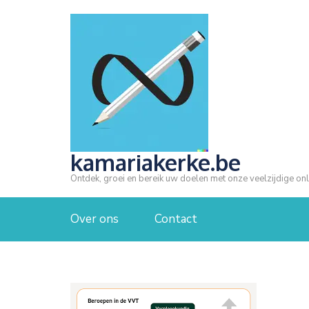
Ga
naar
inhoud
(druk
op
Enter)
kamariakerke.be
Ontdek, groei en bereik uw doelen met onze veelzijdige onl
Over ons
Contact