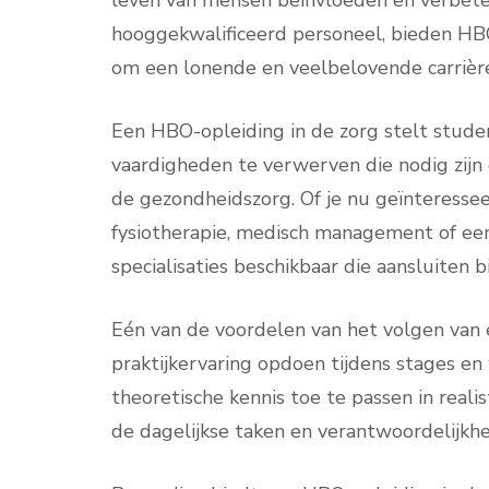
leven van mensen beïnvloeden en verbet
hooggekwalificeerd personeel, bieden HBO
om een lonende en veelbelovende carrièr
Een HBO-opleiding in de zorg stelt studen
vaardigheden te verwerven die nodig zijn
de gezondheidszorg. Of je nu geïnteresse
fysiotherapie, medisch management of een 
specialisaties beschikbaar die aansluiten b
Eén van de voordelen van het volgen van
praktijkervaring opdoen tijdens stages en
theoretische kennis toe te passen in reali
de dagelijkse taken en verantwoordelijkhe