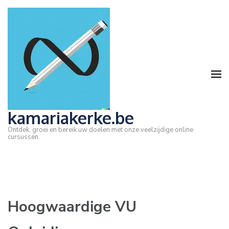
Ga
naar
inhoud
(druk
op
Enter)
kamariakerke.be
Ontdek, groei en bereik uw doelen met onze veelzijdige online
cursussen.
Hoogwaardige VU