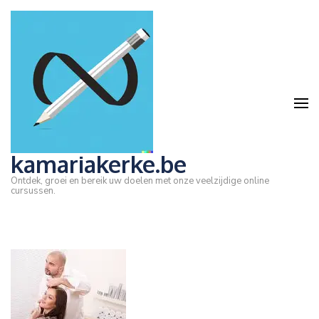
Ga
naar
inhoud
(druk
op
Enter)
kamariakerke.be
Ontdek, groei en bereik uw doelen met onze veelzijdige online
cursussen.