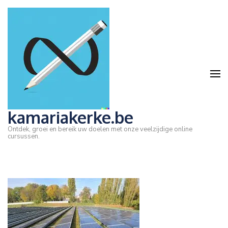
Ga
naar
inhoud
(druk
op
Enter)
kamariakerke.be
Ontdek, groei en bereik uw doelen met onze veelzijdige online
cursussen.