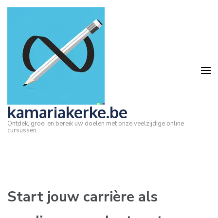
Ga
naar
inhoud
(druk
op
Enter)
kamariakerke.be
Ontdek, groei en bereik uw doelen met onze veelzijdige online
cursussen.
Start jouw carrière als