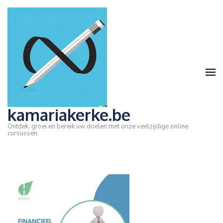
Ga
naar
inhoud
(druk
op
Enter)
kamariakerke.be
Ontdek, groei en bereik uw doelen met onze veelzijdige online
cursussen.