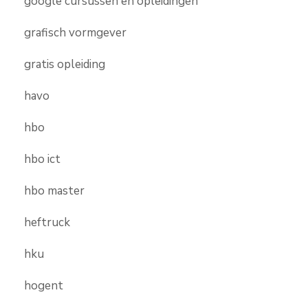
google cursussen en opleidingen
grafisch vormgever
gratis opleiding
havo
hbo
hbo ict
hbo master
heftruck
hku
hogent