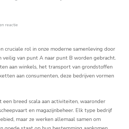
en reactie
en cruciale rol in onze moderne samenleving door
n veilig van punt A naar punt B worden gebracht.
ten aan winkels, het transport van grondstoffen
akketten aan consumenten, deze bedrijven vormen
t een breed scala aan activiteiten, waaronder
scheepvaart en magazijnbeheer. Elk type bedrijf
segebied, maar ze werken allemaal samen om
n in goede staat op hun bestemming aankomen.