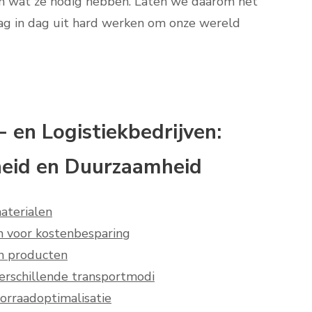
en wat ze nodig hebben. Laten we daarom het
ag in dag uit hard werken om onze wereld
 en Logistiekbedrijven:
rheid en Duurzaamheid
aterialen
en voor kostenbesparing
an producten
erschillende transportmodi
orraadoptimalisatie