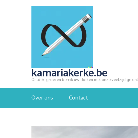
Ga
naar
inhoud
(druk
op
Enter)
kamariakerke.be
Ontdek, groei en bereik uw doelen met onze veelzijdige onl
Over ons
Contact