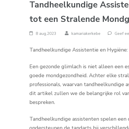
Tandheelkundige Assisten
tot een Stralende Mond
8 aug,2023
kamariakerkebe
Geef ee
Tandheelkundige Assistentie en Hygiëne: 
Een gezonde glimlach is niet alleen een 
goede mondgezondheid. Achter elke stral
professionals, waarvan tandheelkundige ass
dit artikel zullen we de belangrijke rol v
bespreken.
Tandheelkundige assistenten spelen een cr
ondersteunen de tandarts bij verschillend