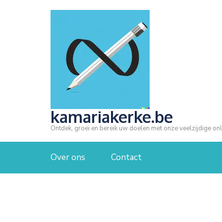
Ga
naar
inhoud
(druk
op
Enter)
kamariakerke.be
Ontdek, groei en bereik uw doelen met onze veelzijdige onl
Over ons
Contact