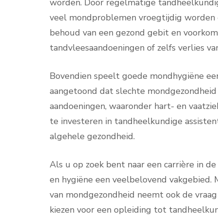
worden. Door regelmatige tandheelkundig
veel mondproblemen vroegtijdig worden o
behoud van een gezond gebit en voorkomt 
tandvleesaandoeningen of zelfs verlies va
Bovendien speelt goede mondhygiëne een 
aangetoond dat slechte mondgezondheid 
aandoeningen, waaronder hart- en vaatzie
te investeren in tandheelkundige assistent
algehele gezondheid.
Als u op zoek bent naar een carrière in d
en hygiëne een veelbelovend vakgebied.
van mondgezondheid neemt ook de vraag na
kiezen voor een opleiding tot tandheelkun