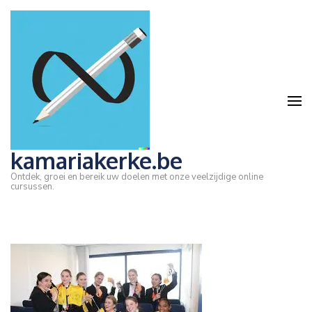
Ga
naar
inhoud
(druk
op
Enter)
kamariakerke.be
Ontdek, groei en bereik uw doelen met onze veelzijdige online
cursussen.