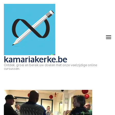
Ga
naar
inhoud
(druk
op
Enter)
kamariakerke.be
Ontdek, groei en bereik uw doelen met onze veelzijdige online
cursussen.