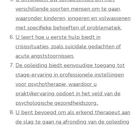
verschillende soorten mensen om te gaan,
waaronder kinderen, jongeren en volwassenen
met specifieke behoeften of problematiek.
U leert hoe u eerste hulp biedt in
crisissituaties, zoals suïcidale gedachten of
acute angststoornissen.
De opleiding biedt eenvoudige toegang tot
stage-ervaring in professionele instellingen
voor psychotherapie, waardoor u
praktijkervaring opdoet in het veld van de
psychologische gezondheidszorg..
U bent bevoegd om als erkend therapeut aan
de slag te gaan na afronding van de opleiding