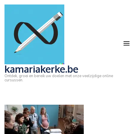
Ga
naar
inhoud
(druk
op
Enter)
kamariakerke.be
Ontdek, groei en bereik uw doelen met onze veelzijdige online
cursussen.