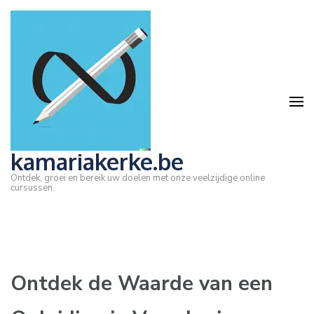
Ga
naar
inhoud
(druk
op
Enter)
kamariakerke.be
Ontdek, groei en bereik uw doelen met onze veelzijdige online
cursussen.
Ontdek de Waarde van een