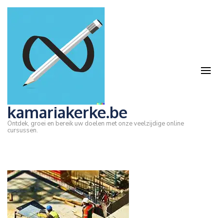
Ga
naar
inhoud
(druk
op
Enter)
kamariakerke.be
Ontdek, groei en bereik uw doelen met onze veelzijdige online
cursussen.