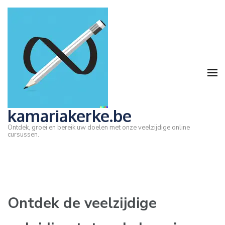
Ga
naar
inhoud
(druk
op
Enter)
kamariakerke.be
Ontdek, groei en bereik uw doelen met onze veelzijdige online
cursussen.
Ontdek de veelzijdige