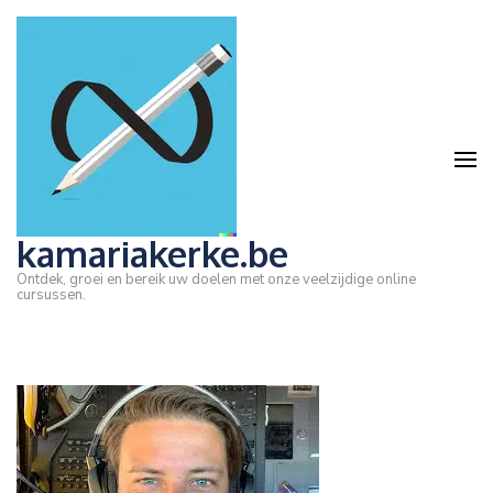
Ga
naar
inhoud
(druk
op
Enter)
kamariakerke.be
Ontdek, groei en bereik uw doelen met onze veelzijdige online
cursussen.