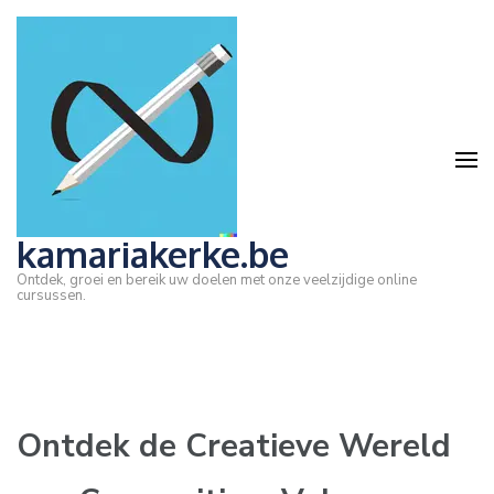
Ga
naar
inhoud
(druk
op
Enter)
kamariakerke.be
Ontdek, groei en bereik uw doelen met onze veelzijdige online
cursussen.
Ontdek de Creatieve Wereld