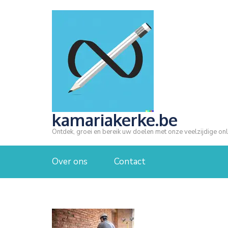
Ga
naar
inhoud
(druk
op
Enter)
kamariakerke.be
Ontdek, groei en bereik uw doelen met onze veelzijdige onl
Over ons
Contact