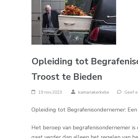
Opleiding tot Begrafeni
Troost te Bieden
19 nov,2023
kamariakerkebe
Geef e
Opleiding tot Begrafenisondernemer: Een
Het beroep van begrafenisondernemer is e
gaat verder dan alleen het regelen van be