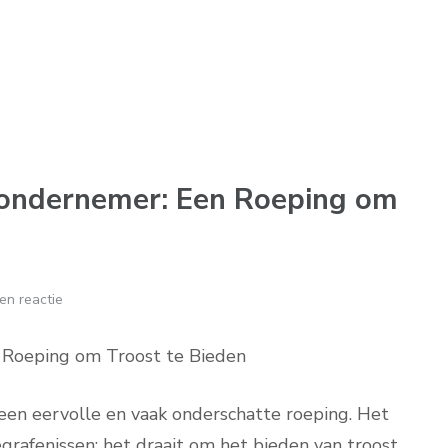
sondernemer: Een Roeping om
en reactie
 Roeping om Troost te Bieden
en eervolle en vaak onderschatte roeping. Het
grafenissen; het draait om het bieden van troost,