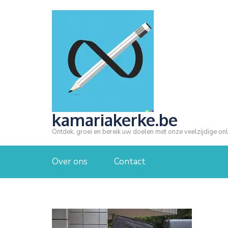
Ga
naar
inhoud
(druk
op
Enter)
kamariakerke.be
Ontdek, groei en bereik uw doelen met onze veelzijdige onl
Over ons
Contact