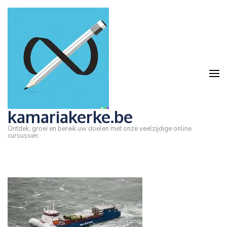
Ga
naar
inhoud
(druk
op
Enter)
kamariakerke.be
Ontdek, groei en bereik uw doelen met onze veelzijdige online
cursussen.