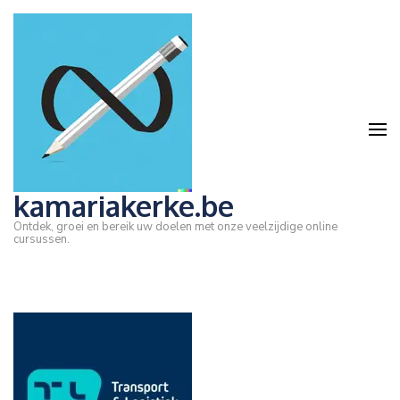
Ga
naar
inhoud
(druk
op
Enter)
kamariakerke.be
Ontdek, groei en bereik uw doelen met onze veelzijdige online
cursussen.