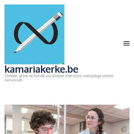
Ga
naar
inhoud
(druk
op
Enter)
kamariakerke.be
Ontdek, groei en bereik uw doelen met onze veelzijdige online
cursussen.