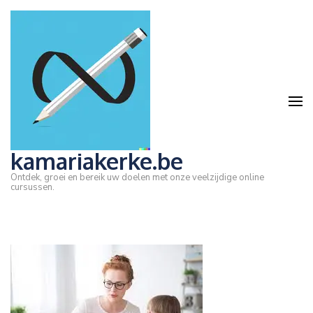
Ga
naar
inhoud
(druk
op
Enter)
kamariakerke.be
Ontdek, groei en bereik uw doelen met onze veelzijdige online
cursussen.