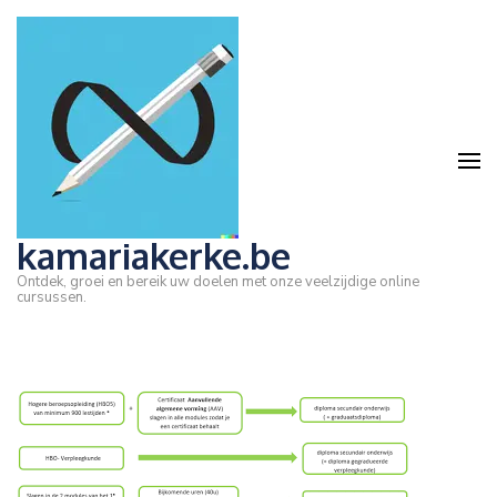
Ga
naar
inhoud
(druk
op
Enter)
kamariakerke.be
Ontdek, groei en bereik uw doelen met onze veelzijdige online
cursussen.