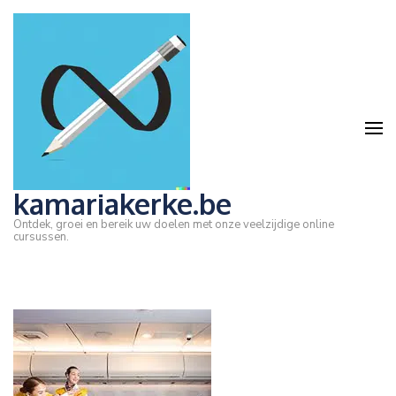
Ga
naar
inhoud
(druk
op
Enter)
kamariakerke.be
Ontdek, groei en bereik uw doelen met onze veelzijdige online
cursussen.