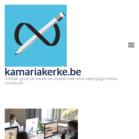
Ga
naar
inhoud
(druk
op
Enter)
kamariakerke.be
Ontdek, groei en bereik uw doelen met onze veelzijdige online
cursussen.