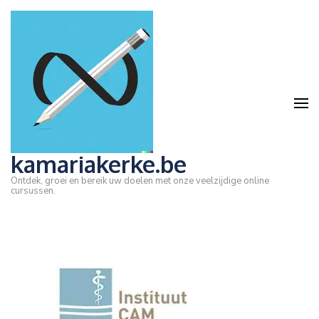
Ga
naar
inhoud
(druk
op
Enter)
kamariakerke.be
Ontdek, groei en bereik uw doelen met onze veelzijdige online
cursussen.