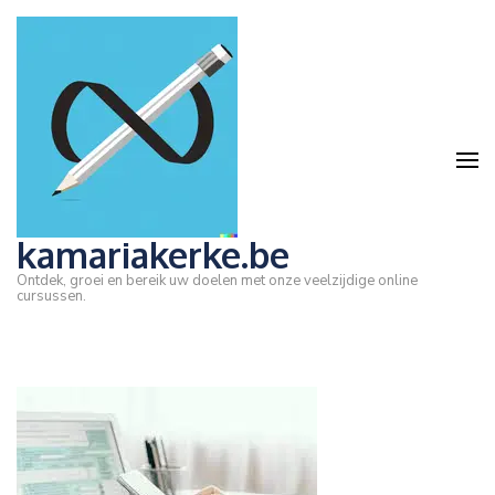
Ga
naar
inhoud
(druk
op
Enter)
kamariakerke.be
Ontdek, groei en bereik uw doelen met onze veelzijdige online
cursussen.