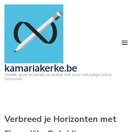
Ga
naar
inhoud
(druk
op
Enter)
kamariakerke.be
Ontdek, groei en bereik uw doelen met onze veelzijdige online
cursussen.
Verbreed je Horizonten met