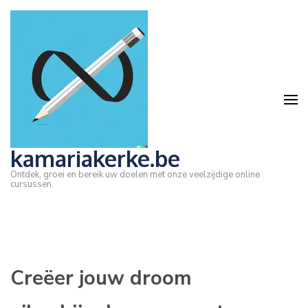
Ga
naar
inhoud
(druk
op
Enter)
kamariakerke.be
Ontdek, groei en bereik uw doelen met onze veelzijdige online
cursussen.
Creëer jouw droom