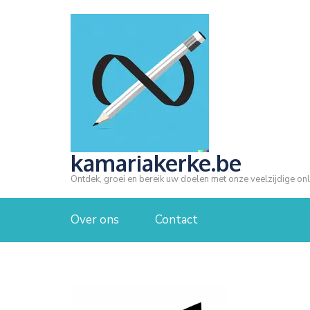
Ga
naar
inhoud
(druk
op
Enter)
kamariakerke.be
Ontdek, groei en bereik uw doelen met onze veelzijdige onl
Over ons
Contact