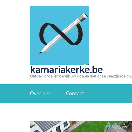
Ga
naar
inhoud
(druk
op
Enter)
kamariakerke.be
Ontdek, groei en bereik uw doelen met onze veelzijdige onl
Over ons
Contact