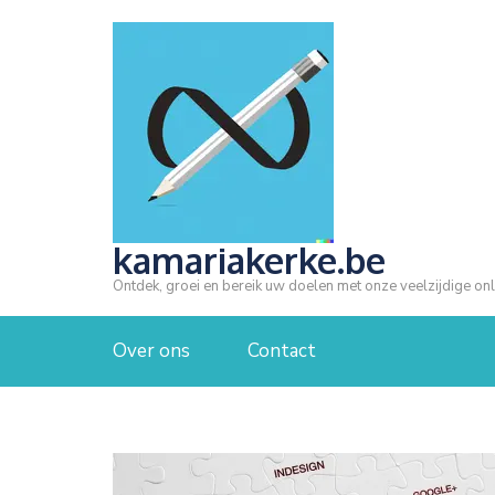
Ga
naar
inhoud
(druk
op
Enter)
kamariakerke.be
Ontdek, groei en bereik uw doelen met onze veelzijdige onl
Over ons
Contact