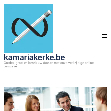
Ga
naar
inhoud
(druk
op
Enter)
kamariakerke.be
Ontdek, groei en bereik uw doelen met onze veelzijdige online
cursussen.