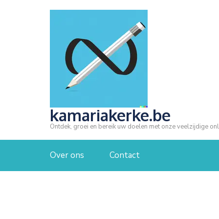
Ga
naar
inhoud
(druk
op
Enter)
kamariakerke.be
Ontdek, groei en bereik uw doelen met onze veelzijdige onl
Over ons
Contact