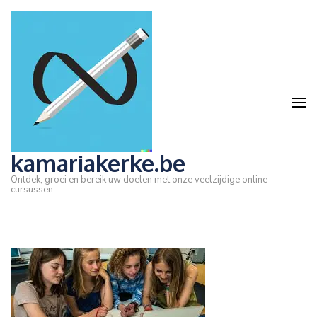
Ga
naar
inhoud
(druk
op
Enter)
kamariakerke.be
Ontdek, groei en bereik uw doelen met onze veelzijdige online
cursussen.