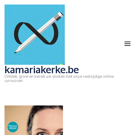
Ga
naar
inhoud
(druk
op
Enter)
kamariakerke.be
Ontdek, groei en bereik uw doelen met onze veelzijdige online
cursussen.